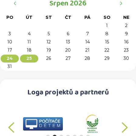
Srpen 2026
PO
ÚT
ST
ČT
PÁ
SO
NE
1
2
3
4
5
6
7
8
9
10
11
12
13
14
15
16
17
18
19
20
21
22
23
26
27
28
29
30
24
25
31
Loga projektů a partnerů
předchozí
d