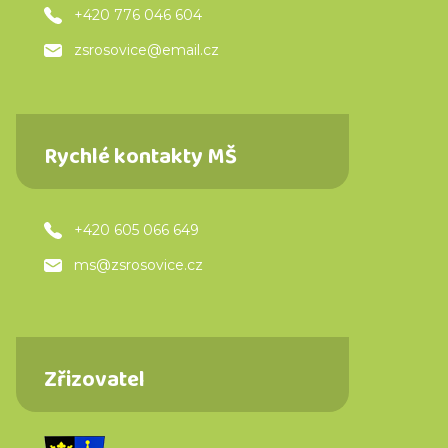
+420 776 046 604
zsrosovice@email.cz
Rychlé kontakty MŠ
+420 605 066 649
ms@zsrosovice.cz
Zřizovatel