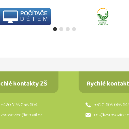
chlé kontakty ZŠ
Rychlé kontak
+420 776 046 604
+420 605 066 64
zsrosovice@email.cz
ms@zsrosovice.c