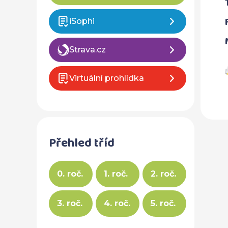
iSophi
Strava.cz
Virtuální prohlídka
Přehled tříd
0. roč.
1. roč.
2. roč.
3. roč.
4. roč.
5. roč.