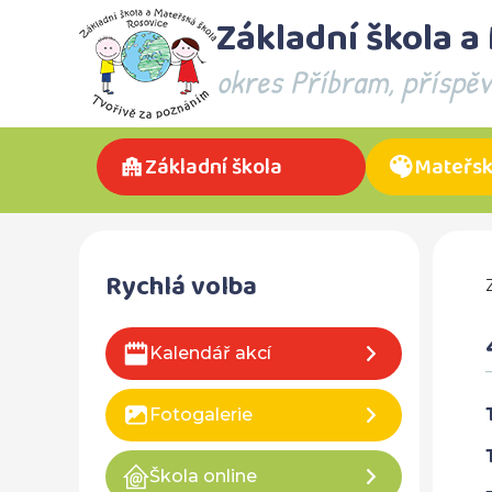
Základní škola a
okres Příbram, příspě
Základní škola
Mateřsk
Rychlá volba
Kalendář akcí
Fotogalerie
Škola online