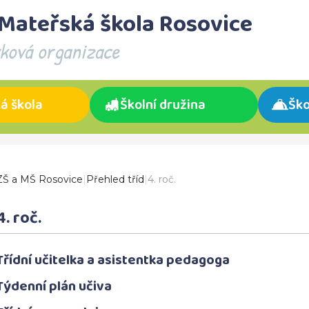
 Mateřská škola Rosovice
vková organizace
á škola
Školní družina
Ško
ZŠ a MŠ Rosovice
|
Přehled tříd
|
4. roč.
4. roč.
Třídní učitelka a asistentka pedagoga
Týdenní plán učiva