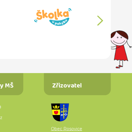
další
ty MŠ
Zřizovatel
9
z
Obec Rosovice