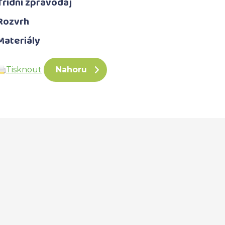
Třídní zpravodaj
Rozvrh
Materiály
Tisknout
Nahoru