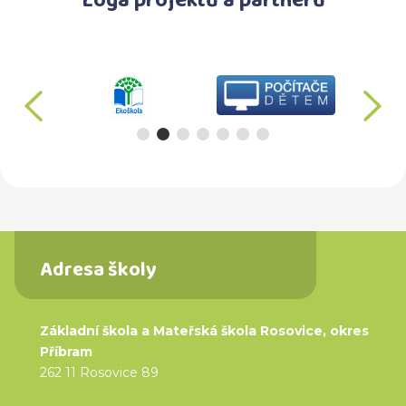
Loga projektů a partnerů
předchozí
d
Adresa školy
Základní škola a Mateřská škola Rosovice, okres
Příbram
262 11 Rosovice 89