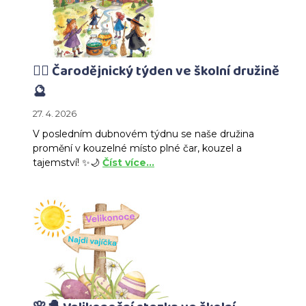
🧙‍♀️ Čarodějnický týden ve školní družině
🔮
27. 4. 2026
V posledním dubnovém týdnu se naše družina
promění v kouzelné místo plné čar, kouzel a
tajemství! ✨🌙
Číst více…