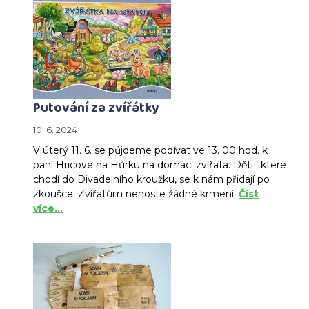
Putování za zvířátky
10. 6. 2024
V úterý 11. 6. se půjdeme podívat ve 13. 00 hod. k
paní Hricové na Hůrku na domácí zvířata. Děti , které
chodí do Divadelního kroužku, se k nám přidají po
zkoušce. Zvířatům nenoste žádné krmení.
Číst
více…