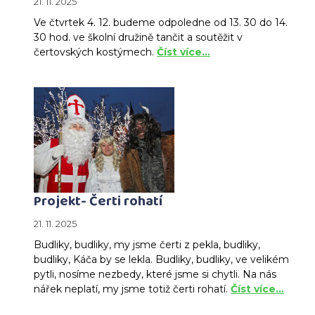
21. 11. 2025
Ve čtvrtek 4. 12. budeme odpoledne od 13. 30 do 14.
30 hod. ve školní družině tančit a soutěžit v
čertovských kostýmech.
Číst více…
Projekt- Čerti rohatí
21. 11. 2025
Budliky, budliky, my jsme čerti z pekla, budliky,
budliky, Káča by se lekla. Budliky, budliky, ve velikém
pytli, nosíme nezbedy, které jsme si chytli. Na nás
nářek neplatí, my jsme totiž čerti rohatí.
Číst více…