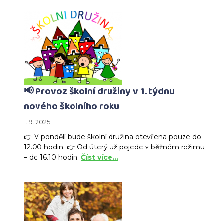
📢 Provoz školní družiny v 1. týdnu
nového školního roku
1. 9. 2025
👉 V pondělí bude školní družina otevřena pouze do
12.00 hodin. 👉 Od úterý už pojede v běžném režimu
– do 16.10 hodin.
Číst více…