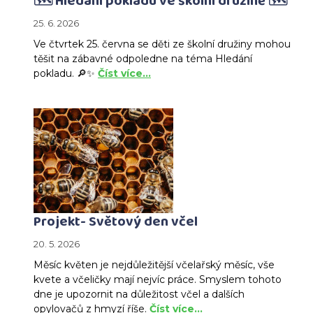
🗺️ Hledání pokladu ve školní družině 🗺️
25. 6. 2026
Ve čtvrtek 25. června se děti ze školní družiny mohou
těšit na zábavné odpoledne na téma Hledání
pokladu. 🔎✨
Číst více…
Projekt- Světový den včel
20. 5. 2026
Měsíc květen je nejdůležitější včelařský měsíc, vše
kvete a včeličky mají nejvíc práce. Smyslem tohoto
dne je upozornit na důležitost včel a dalších
opylovačů z hmyzí říše.
Číst více…