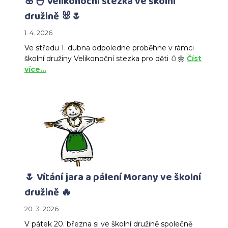
🌸🐣 Velikonoční stezka ve školní
družině 🐰🌷
1. 4. 2026
Ve středu 1. dubna odpoledne proběhne v rámci
školní družiny Velikonoční stezka pro děti 🥚🌼
Číst
více…
🌷 Vítání jara a pálení Morany ve školní
družině 🔥
20. 3. 2026
V pátek 20. března si ve školní družině společně