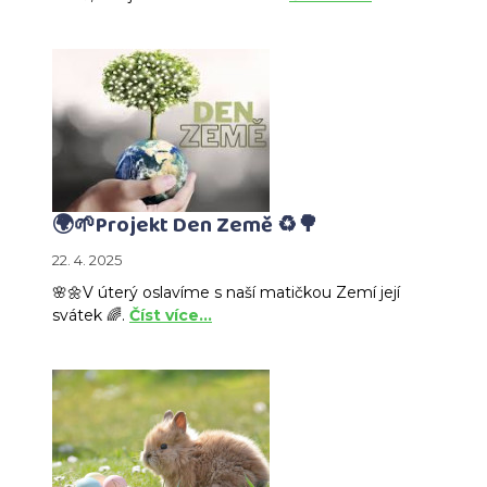
🌍🌱Projekt Den Země ♻️🌳
22. 4. 2025
🌸🌼V úterý oslavíme s naší matičkou Zemí její
svátek 🌈.
Číst více…