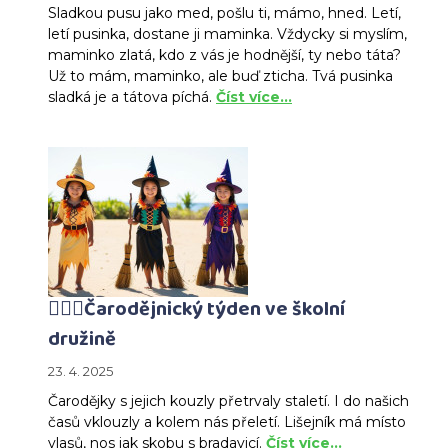
Sladkou pusu jako med, pošlu ti, mámo, hned. Letí,
letí pusinka, dostane ji maminka. Vždycky si myslím,
maminko zlatá, kdo z vás je hodnější, ty nebo táta?
Už to mám, maminko, ale buď zticha. Tvá pusinka
sladká je a tátova píchá.
Číst více…
🧙‍♀️✨Čarodějnický týden ve školní
družině
23. 4. 2025
Čarodějky s jejich kouzly přetrvaly staletí. I do našich
časů vklouzly a kolem nás přeletí. Lišejník má místo
vlasů, nos jak skobu s bradavicí.
Číst více…