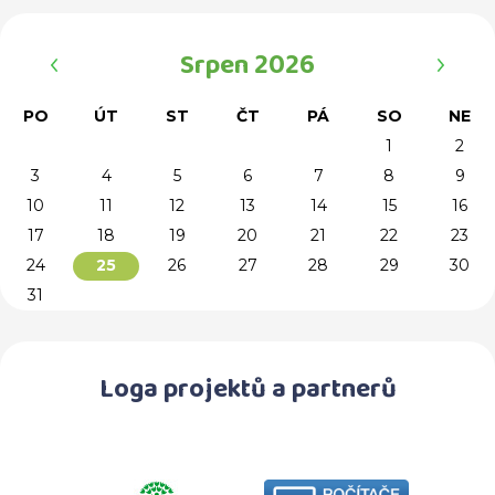
‹
›
Srpen 2026
PO
ÚT
ST
ČT
PÁ
SO
NE
1
2
3
4
5
6
7
8
9
10
11
12
13
14
15
16
17
18
19
20
21
22
23
24
26
27
28
29
30
25
31
Loga projektů a partnerů
předchozí
d