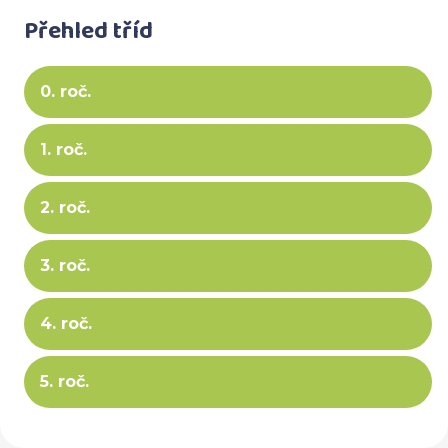
Přehled tříd
0. roč.
1. roč.
2. roč.
3. roč.
4. roč.
5. roč.