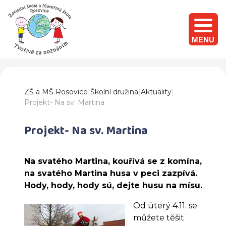
MENU
ZŠ a MŠ Rosovice
|
Školní družina
|
Aktuality
|
Projekt- Na sv. Martina
Projekt- Na sv. Martina
Na svatého Martina, kouřívá se z komína,
na svatého Martina husa v peci zazpívá.
Hody, hody, hody sú, dejte husu na mísu.
Od úterý 4.11. se
můžete těšit