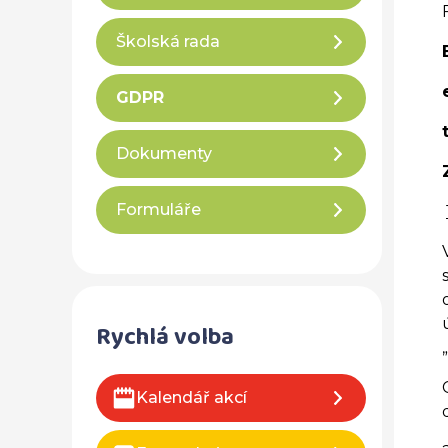
Školská rada
GDPR
Dokumenty
Formuláře
Rychlá volba
Kalendář akcí