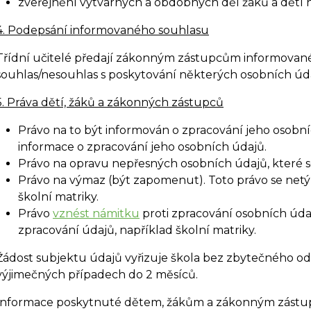
zveřejnění výtvarných a obdobných děl žáků a dětí 
4. Podepsání informovaného souhlasu
Třídní učitelé předají zákonným zástupcům informované
souhlas/nesouhlas s poskytování některých osobních úd
5. Práva dětí, žáků a zákonných zástupců
Právo na to být informován o zpracování jeho osobní
informace o zpracování jeho osobních údajů.
Právo na opravu nepřesných osobních údajů, které se
Právo na výmaz (být zapomenut). Toto právo se net
školní matriky.
Právo
vznést námitku
proti zpracování osobních úda
zpracování údajů, například školní matriky.
Žádost subjektu údajů vyřizuje škola bez zbytečného odk
výjimečných případech do 2 měsíců.
Informace poskytnuté dětem, žákům a zákonným zástupců