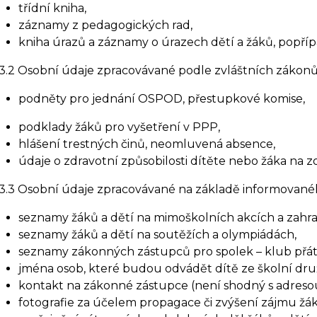
třídní kniha,
záznamy z pedagogických rad,
kniha úrazů a záznamy o úrazech dětí a žáků, popří
3.2 Osobní údaje zpracovávané podle zvláštních zákon
podněty pro jednání OSPOD, přestupkové komise,
podklady žáků pro vyšetření v PPP,
hlášení trestných činů, neomluvená absence,
údaje o zdravotní způsobilosti dítěte nebo žáka na z
3.3 Osobní údaje zpracovávané na základě informované
seznamy žáků a dětí na mimoškolních akcích a zahra
seznamy žáků a dětí na soutěžích a olympiádách,
seznamy zákonných zástupců pro spolek – klub přáte
jména osob, které budou odvádět dítě ze školní druž
kontakt na zákonné zástupce (není shodný s adresou
fotografie za účelem propagace či zvýšení zájmu žá