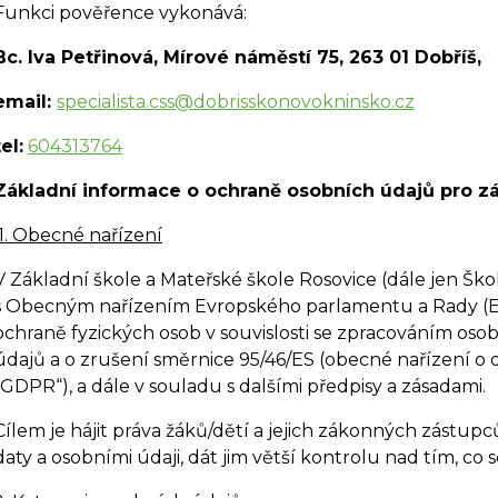
Funkci pověřence vykonává:
Bc. Iva Petřinová, Mírové náměstí 75, 263 01 Dobříš,
email:
specialista.css@dobrisskonovokninsko.cz
tel:
604313764
Základní informace o ochraně osobních údajů pro 
1. Obecné nařízení
V Základní škole a Mateřské škole Rosovice (dále jen Šk
s Obecným nařízením Evropského parlamentu a Rady (EU
ochraně fyzických osob v souvislosti se zpracováním os
údajů a o zrušení směrnice 95/46/ES (obecné nařízení o
„GDPR“), a dále v souladu s dalšími předpisy a zásadami.
Cílem je hájit práva žáků/dětí a jejich zákonných zástup
daty a osobními údaji, dát jim větší kontrolu nad tím, co s