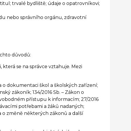
titul; trvalé bydliště; údaje o opatrovníkovi;
udu nebo správního orgánu, zdravotní
ěchto důvodů:
, která se na správce vztahuje. Mezi
a o dokumentaci škol a školských zařízení;
nský zákoník; 134/2016 Sb. – Zákon o
 svobodném přístupu k informacím; 27/2016
ělávacími potřebami a žáků nadaných;
ě a o změně některých zákonů a další