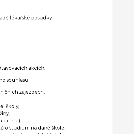
padě lékařské posudky.
ů
otavovacích akcích.
ho souhlasu
ničních zájezdech,
l školy,
iny,
 dítěte),
ků o studium na dané škole,