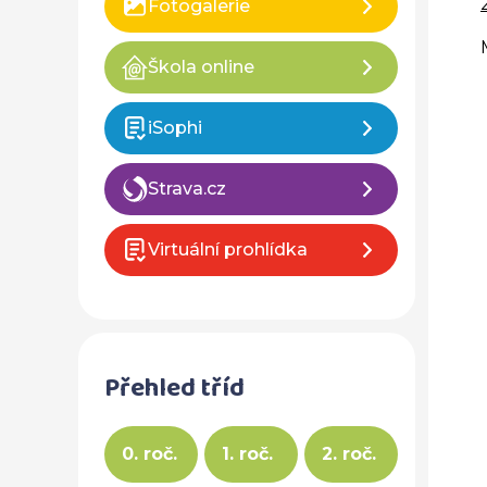
Fotogalerie
Škola online
iSophi
Strava.cz
Virtuální prohlídka
Přehled tříd
0. roč.
1. roč.
2. roč.