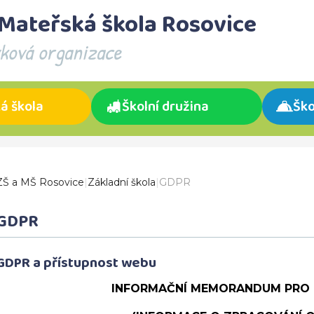
 Mateřská škola Rosovice
vková organizace
á škola
Školní družina
Ško
ZŠ a MŠ Rosovice
|
Základní škola
|
GDPR
GDPR
GDPR a přístupnost webu
INFORMAČNÍ MEMORANDUM PRO