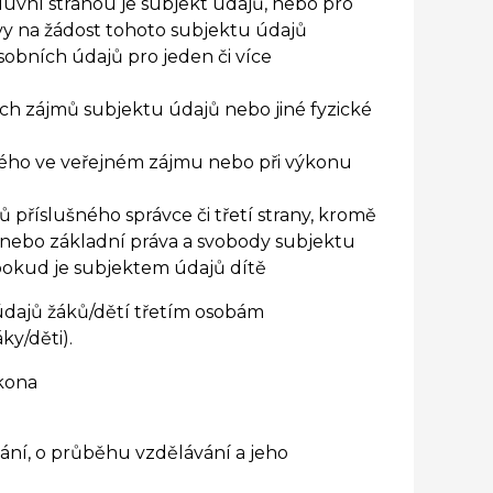
luvní stranou je subjekt údajů, nebo pro
vy na žádost tohoto subjektu údajů
sobních údajů pro jeden či více
ch zájmů subjektu údajů nebo jiné fyzické
ného ve veřejném zájmu nebo při výkonu
příslušného správce či třetí strany, kromě
 nebo základní práva a svobody subjektu
pokud je subjektem údajů dítě
údajů žáků/dětí třetím osobám
ky/děti).
kona
vání, o průběhu vzdělávání a jeho