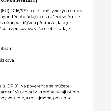
OSOBNÍCH ÚDAJŮ)
(EU) 2016/679, o ochraně fyzických osob v
ohybu těchto údajů a o zrušení směrnice
 znění pozdějších předpisů (dále jen
 škola zpracovává vaše osobní údaje.
Příbram
házková
dajů (DPO). Na pověřence se můžete
atnění Vašich práv, které se týkají přímo
dy ve škole, a to zejména, pokud se