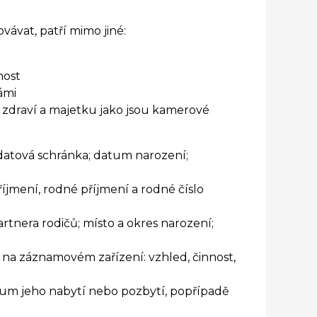
ávat, patří mimo jiné:
nost
ámi
 zdraví a majetku jako jsou kamerové
 datová schránka; datum narození;
jmení, rodné příjmení a rodné číslo
rtnera rodičů; místo a okres narození;
e na záznamovém zařízení: vzhled, činnost,
datum jeho nabytí nebo pozbytí, popřípadě