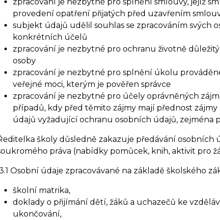
zpracování je nezbytné pro splnění smlouvy, jejíž sm
provedení opatření přijatých před uzavřením smlou
subjekt údajů udělil souhlas se zpracováním svých o
konkrétních účelů
zpracování je nezbytné pro ochranu životně důležitý
osoby
zpracování je nezbytné pro splnění úkolu provádě
veřejné moci, kterým je pověřen správce
zpracování je nezbytné pro účely oprávněných zájmů 
případů, kdy před těmito zájmy mají přednost zájmy
údajů vyžadující ochranu osobních údajů, zejména 
Ředitelka školy důsledně zakazuje předávání osobních 
soukromého práva (nabídky pomůcek, knih, aktivit pro žá
3.1 Osobní údaje zpracovávané na základě školského zá
školní matrika,
doklady o přijímání dětí, žáků a uchazečů ke vzdělá
ukončování,