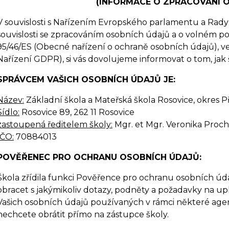
(INFORMACE O ZPRACOVÁNÍ 
V souvislosti s Nařízením Evropského parlamentu a Rady 
souvislosti se zpracováním osobních údajů a o volném p
95/46/ES (Obecné nařízení o ochraně osobních údajů), ve
Nařízení GDPR), si vás dovolujeme informovat o tom, jak
SPRÁVCEM VAŠICH OSOBNÍCH ÚDAJŮ JE:
Název:
Základní škola a Mateřská škola Rosovice, okres 
Sídlo:
Rosovice 89, 262 11 Rosovice
zastoupená ředitelem školy:
Mgr. et Mgr. Veronika Proc
IČO:
70884013
POVĚŘENEC PRO OCHRANU OSOBNÍCH ÚDAJŮ:
Škola zřídila funkci Pověřence pro ochranu osobních ú
obracet s jakýmikoliv dotazy, podněty a požadavky na upl
Vašich osobních údajů používaných v rámci některé agen
nechcete obrátit přímo na zástupce školy.