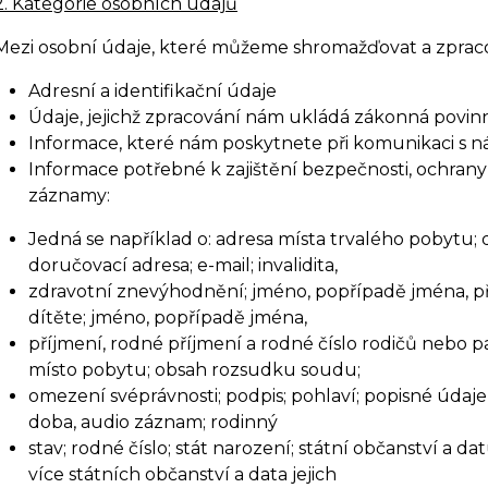
2. Kategorie osobních údajů
Mezi osobní údaje, které můžeme shromažďovat a zpracov
Adresní a identifikační údaje
Údaje, jejichž zpracování nám ukládá zákonná povin
Informace, které nám poskytnete při komunikaci s n
Informace potřebné k zajištění bezpečnosti, ochrany
záznamy:
Jedná se například o: adresa místa trvalého pobytu;
doručovací adresa; e-mail; invalidita,
zdravotní znevýhodnění; jméno, popřípadě jména, pří
dítěte; jméno, popřípadě jména,
příjmení, rodné příjmení a rodné číslo rodičů nebo pa
místo pobytu; obsah rozsudku soudu;
omezení svéprávnosti; podpis; pohlaví; popisné údaj
doba, audio záznam; rodinný
stav; rodné číslo; stát narození; státní občanství a 
více státních občanství a data jejich