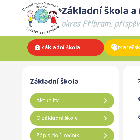
Základní škola a
okres Příbram, příspě
Základní škola
Mateřsk
Základní škola
Aktuality
O základní škole
Zápis do 1. ročníku