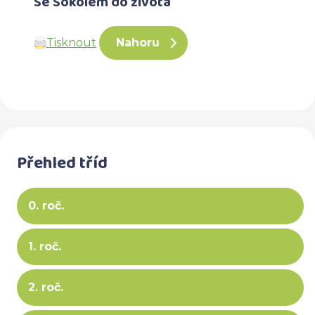
Se Sokolem do života
Tisknout
Nahoru
Přehled tříd
0. roč.
1. roč.
2. roč.