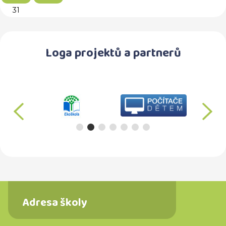
31
Loga projektů a partnerů
předchozí
d
Adresa školy