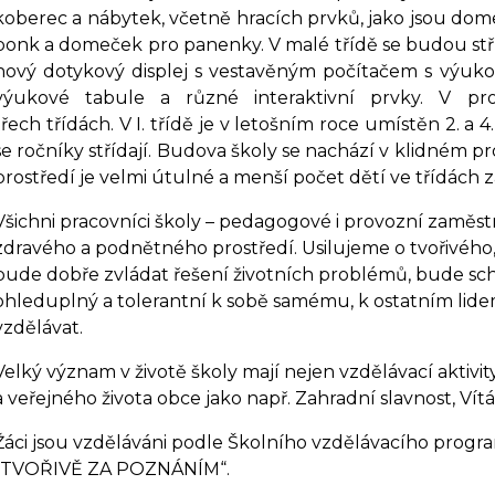
koberec a nábytek, včetně hracích prvků, jako jsou dom
ponk a domeček pro panenky. V malé třídě se budou stří
nový dotykový displej s vestavěným počítačem s výukov
výukové tabule a různé interaktivní prvky. V pro
třech třídách.
V I. třídě je v letošním roce umístěn 2. a 4.ro
se ročníky střídají. Budova školy se nachází v klidném pro
prostředí je velmi útulné a menší počet dětí ve třídách za
Všichni pracovníci školy – pedagogové i provozní zaměst
zdravého a podnětného prostředí. Usilujeme o tvořivého
bude dobře zvládat řešení životních problémů, bude s
ohleduplný a tolerantní k sobě samému, k ostatním lidem
vzdělávat.
Velký význam v životě školy mají nejen vzdělávací aktivi
a veřejného života obce jako např. Zahradní slavnost, Vít
Žáci jsou vzděláváni podle Školního vzdělávacího program
„TVOŘIVĚ ZA POZNÁNÍM“.