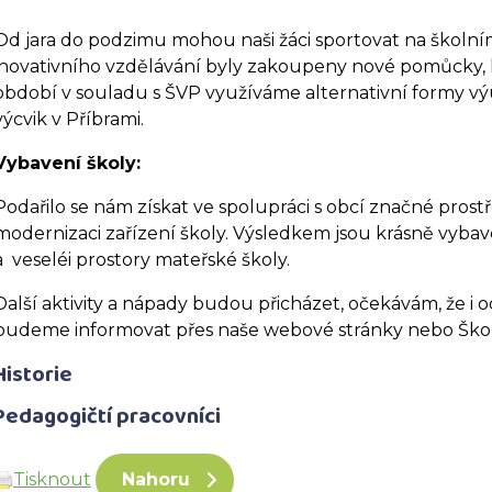
Od jara do podzimu mohou naši žáci sportovat na školn
inovativního vzdělávání byly zakoupeny nové pomůcky, k
období v souladu s ŠVP využíváme alternativní formy výu
výcvik v Příbrami.
Vybavení školy:
Podařilo se nám získat ve spolupráci s obcí značné pros
modernizaci zařízení školy. Výsledkem jsou krásně vyba
a veseléi prostory mateřské školy.
Další aktivity a nápady budou přicházet, očekávám, že i o
budeme informovat přes naše webové stránky nebo Škol
Historie
Pedagogičtí pracovníci
Tisknout
Nahoru