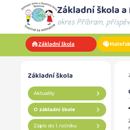
Základní škola a
okres Příbram, příspě
Základní škola
Mateřsk
Základní škola
Aktuality
O základní škole
Zápis do 1. ročníku