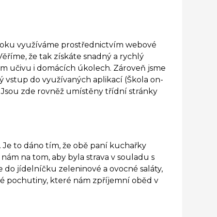
o roku využíváme prostřednictvím webové
ěříme, že tak získáte snadný a rychlý
ném učivu i domácích úkolech. Zároveň jsme
ý vstup do využívaných aplikací (Škola on-
). Jsou zde rovněž umístěny třídní stránky
a. Je to dáno tím, že obě paní kuchařky
eží nám na tom, aby byla strava v souladu s
do jídelníčku zeleninové a ovocné saláty,
é pochutiny, které nám zpříjemní oběd v