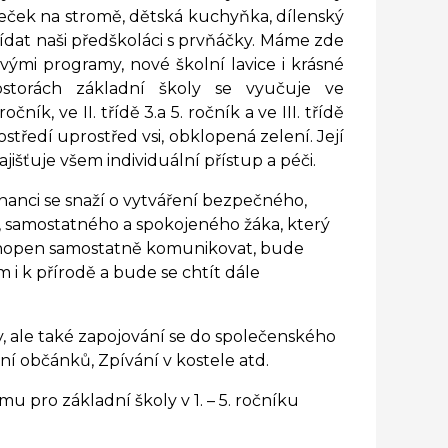
eček na stromě, dětská kuchyňka, dílenský
dat naši předškoláci s prvňáčky. Máme zde
ými programy, nové školní lavice i krásné
storách základní školy se v
yučuje ve
čník, ve II. třídě 3.a 5. ročník a ve III. třídě
středí uprostřed vsi, obklopená zelení. Její
jišťuje všem individuální přístup a péči.
nanci se snaží o vytváření bezpečného,
, samostatného a spokojeného žáka, který
chopen samostatně komunikovat, bude
 i k přírodě a bude se chtít dále
ty, ale také zapojování se do společenského
ání občánků, Zpívání v kostele atd.
u pro základní školy v 1. – 5. ročníku