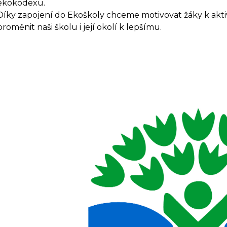
ekokodexu.
Díky zapojení do Ekoškoly chceme motivovat žáky k akti
proměnit naši školu i její okolí k lepšímu.