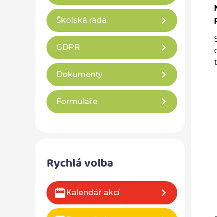
Školská rada
GDPR
Dokumenty
Formuláře
Rychlá volba
Kalendář akcí