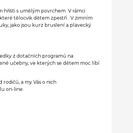
ím hřišti s umělým povrchem V rámci
teré tělocvik dětem zpestří . V zimním
ky, jako jsou kurz bruslení a plavecký
tředky z dotačních programů na
vené učebny, ve kterých se dětem moc líbí
d rodičů, a my Vás o nich
u on-line.