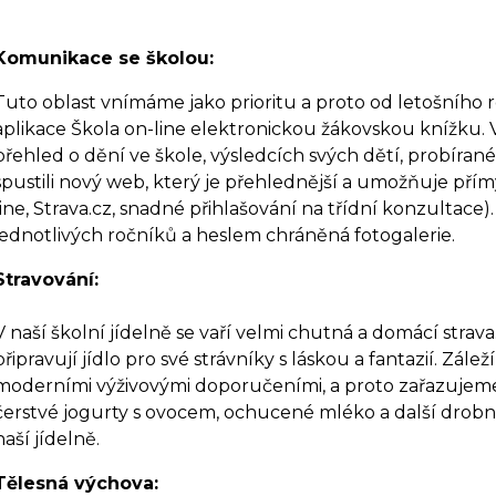
Komunikace se školou:
Tuto oblast vnímáme jako prioritu a proto od letošníh
aplikace Škola on-line elektronickou žákovskou knížku. V
přehled o dění ve škole, výsledcích svých dětí, probíra
spustili nový web, který je přehlednější a umožňuje přím
line, Strava.cz, snadné přihlašování na třídní konzultace
jednotlivých ročníků a heslem chráněná fotogalerie.
Stravování:
V naší školní jídelně se vaří velmi chutná a domácí strav
připravují jídlo pro své strávníky s láskou a fantazií. Zál
moderními výživovými doporučeními, a proto zařazujeme 
čerstvé jogurty s ovocem, ochucené mléko a další drobn
naší jídelně.
Tělesná výchova: