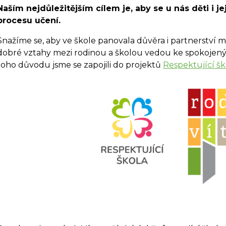
Naším nejdůležitějším cílem je, aby se u nás děti i je
procesu učení.
Snažíme se, aby ve škole panovala důvěra i partnerství mez
dobré vztahy mezi rodinou a školou vedou ke spokojený
toho důvodu jsme se zapojili do projektů
Respektující šk