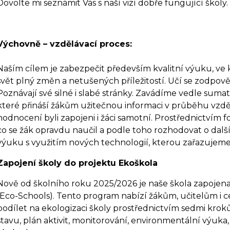
Dovolte mi seznámit Vás s naší vizí dobře fungující školy.
Výchovně – vzdělávací proces:
Naším cílem je zabezpečit především kvalitní výuku, ve kt
svět plný změn a netušených příležitostí. Učí se zodpově
Poznávají své silné i slabé stránky. Zavádíme vedle sum
které přináší žákům užitečnou informaci v průběhu vzděl
hodnocení byli zapojeni i žáci samotní. Prostřednictvím
co se žák opravdu naučil a podle toho rozhodovat o dal
výuku s využitím nových technologií, kterou zařazujeme
Zapojení školy do projektu Ekoškola
Nově od školního roku 2025/2026 je naše škola zapoje
(Eco-Schools). Tento program nabízí žákům, učitelům i 
podílet na ekologizaci školy prostřednictvím sedmi krok
stavu, plán aktivit, monitorování, environmentální výuka