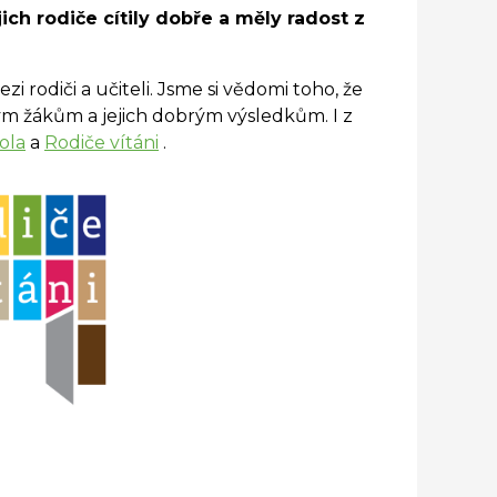
jich rodiče cítily dobře a měly radost z
i rodiči a učiteli. Jsme si vědomi toho, že
m žákům a jejich dobrým výsledkům. I z
ola
a
Rodiče vítáni
.