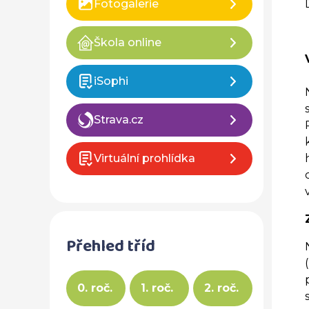
Fotogalerie
Škola online
iSophi
Strava.cz
Virtuální prohlídka
Přehled tříd
0. roč.
1. roč.
2. roč.