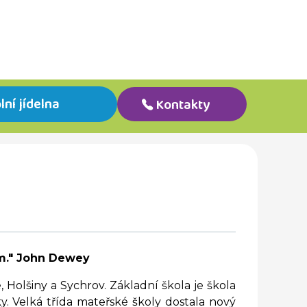
lní jídelna
Kontakty
sám." John Dewey
Holšiny a Sychrov. Základní škola je škola
y. Velká třída mateřské školy dostala nový