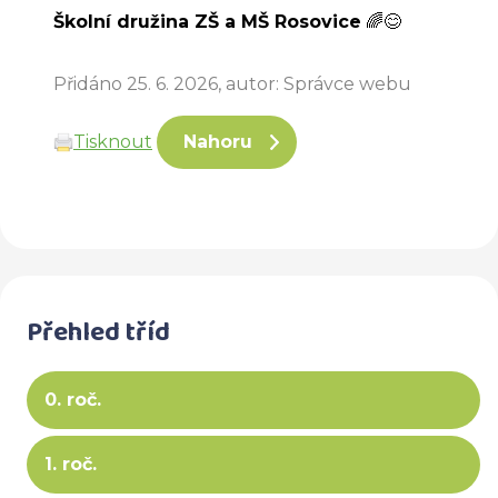
Školní družina ZŠ a MŠ Rosovice
🌈😊
Přidáno 25. 6. 2026, autor: Správce webu
Tisknout
Nahoru
Přehled tříd
0. roč.
1. roč.