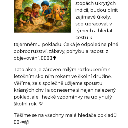
stopách ukrytých
indicií, budou plnit
zajímavé úkoly,
spolupracovat v
týmech a hledat
cestu k
tajemnému pokladu. Čeká je odpoledne plné
dobrodružství, zábavy, pohybu a radosti z
objevování. 🏃‍♀️🏃‍♂️🌳
Tato akce je zároveň milým rozloučením s
letošním školním rokem ve školní družině.
Věříme, že si společně užijeme spoustu
krásných chvil a odneseme si nejen nalezený
poklad, ale i hezké vzpomínky na uplynulý
školní rok. 💛
Těšíme se na všechny malé hledače pokladů!
🏴‍☠️🗝️📦