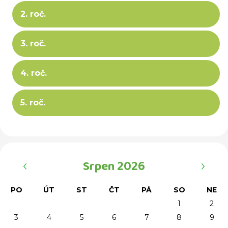
2. roč.
3. roč.
4. roč.
5. roč.
‹
›
Srpen 2026
PO
ÚT
ST
ČT
PÁ
SO
NE
1
2
3
4
5
6
7
8
9