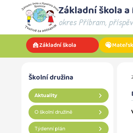
Základní škola a
okres Příbram, příspě
Základní škola
Mateřsk
Školní družina
Aktuality
O školní družině
Týdenní plán