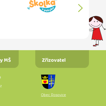
další
ty MŠ
Zřizovatel
9
z
Obec Rosovice