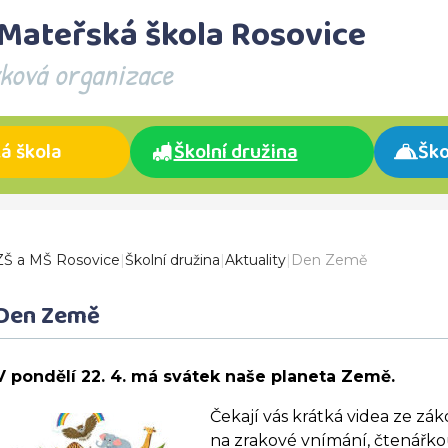
 Mateřská škola Rosovice
vková organizace
á škola
Školní družina
Ško
ZŠ a MŠ Rosovice
|
Školní družina
|
Aktuality
|
Den Země
Den Země
V pondělí 22. 4. má svátek naše planeta Země.
Čekají vás krátká videa ze zák
na zrakové vnímání, čtenářko