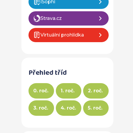
iSophi
Strava.cz
Virtuální prohlídka
Přehled tříd
0. roč.
1. roč.
2. roč.
3. roč.
4. roč.
5. roč.