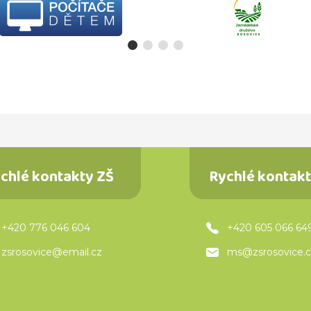
chlé kontakty ZŠ
Rychlé kontak
+420 776 046 604
+420 605 066 64
zsrosovice@email.cz
ms@zsrosovice.c