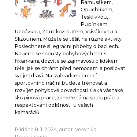
Rámusákem,
Opuchlíkem,
Tesklivkou,
Pupínkem,
Ucpávkou, Zoubkožroutem, Všivákovou a
Slizounem. Můžete se těšit na různé aktivity.
Poslechnete si legrační příběhy o bacilech.
Naučíte se spousty pohybových her s
říkankami, dozvíte se zajímavosti o lidském
těle, jak se chránit před nemocemi a posilovat
svoje zdraví. Na zahrádce pomocí
sportovního náčiní budete trénovat a
rozvíjet pohybové dovednosti. Čeká vás také
skupinová práce, zaměřená na spolupráci a
respektování odlišností u vašich
kamarádů.
Přidáno 8. 1. 2024, autor: Veronika
Procházková