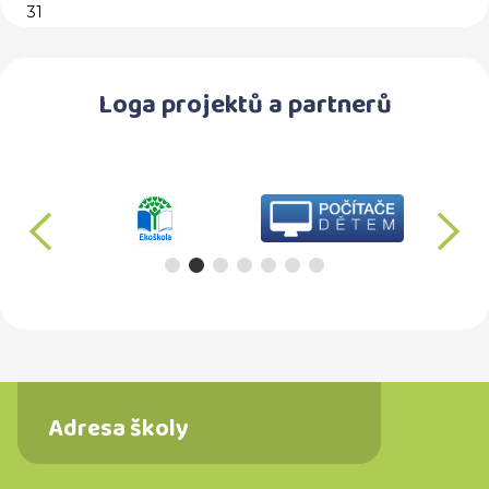
31
Loga projektů a partnerů
předchozí
d
Adresa školy