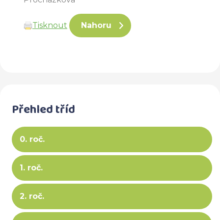
Tisknout
Nahoru
Přehled tříd
0. roč.
1. roč.
2. roč.