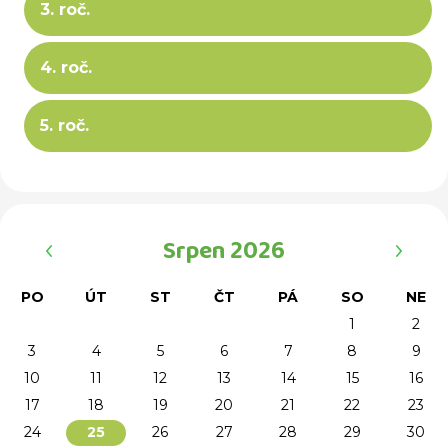
3. roč.
4. roč.
5. roč.
‹
›
Srpen 2026
PO
ÚT
ST
ČT
PÁ
SO
NE
1
2
3
4
5
6
7
8
9
10
11
12
13
14
15
16
17
18
19
20
21
22
23
24
26
27
28
29
30
25