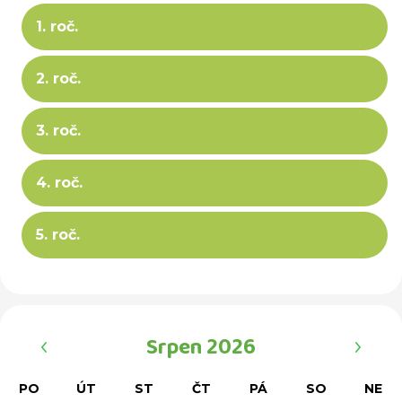
1. roč.
2. roč.
3. roč.
4. roč.
5. roč.
‹
›
Srpen 2026
PO
ÚT
ST
ČT
PÁ
SO
NE