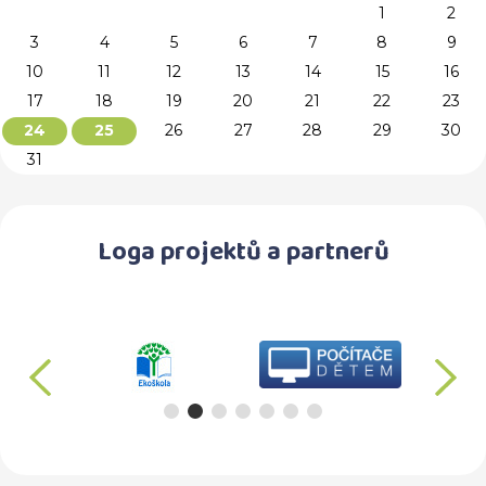
1
2
3
4
5
6
7
8
9
10
11
12
13
14
15
16
17
18
19
20
21
22
23
26
27
28
29
30
24
25
31
Loga projektů a partnerů
předchozí
d