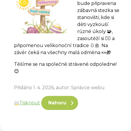
bude připravena
zábavná stezka se
stanovišti, kde si
děti vyzkouší
různé úkoly 🧩,
zasoutěží si 🏃‍♂️ a
připomenou velikonoční tradice 🥚🌼. Na
závěr čeká na všechny malá odměna 🍬🎁
Těšíme se na společně strávené odpoledne!
😊
Přidáno 1. 4. 2026, autor: Správce webu
Tisknout
Nahoru