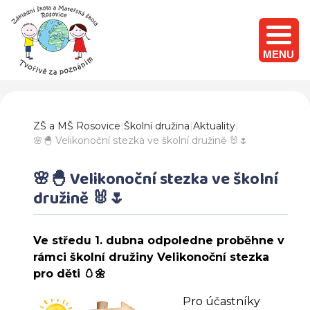
MENU
ZŠ a MŠ Rosovice
|
Školní družina
|
Aktuality
|
🌸🐣 Velikonoční stezka ve školní družině 🐰🌷
🌸🐣 Velikonoční stezka ve školní
družině 🐰🌷
Ve středu 1. dubna odpoledne proběhne v
rámci školní družiny Velikonoční stezka
pro děti 🥚🌼
Pro účastníky