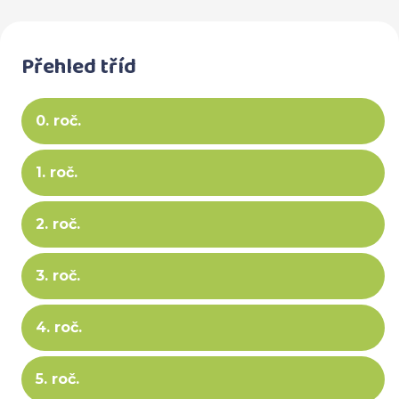
Přehled tříd
0. roč.
1. roč.
2. roč.
3. roč.
4. roč.
5. roč.