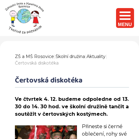
MENU
ZŠ a MŠ Rosovice
|
Školní družina
|
Aktuality
|
Čertovská diskotéka
Čertovská diskotéka
Ve čtvrtek 4. 12. budeme odpoledne od 13.
30 do 14. 30 hod. ve školní družině tančit a
soutěžit v čertovských kostýmech.
Přineste si černé
oblečení, rohy své