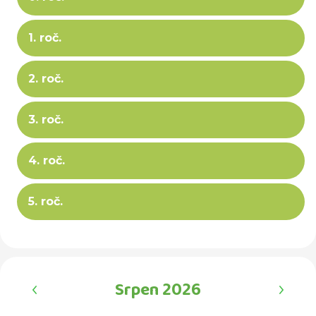
1. roč.
2. roč.
3. roč.
4. roč.
5. roč.
‹
›
Srpen 2026