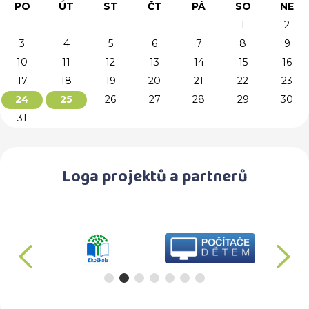
PO
ÚT
ST
ČT
PÁ
SO
NE
1
2
3
4
5
6
7
8
9
10
11
12
13
14
15
16
17
18
19
20
21
22
23
26
27
28
29
30
24
25
31
Loga projektů a partnerů
předchozí
d