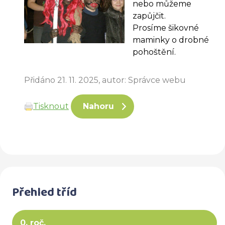
nebo můžeme
zapůjčit.
Prosíme šikovné
maminky o drobné
pohoštění.
Přidáno 21. 11. 2025, autor: Správce webu
Tisknout
Nahoru
Přehled tříd
0. roč.