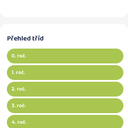
Přehled tříd
0. roč.
1. roč.
2. roč.
3. roč.
4. roč.