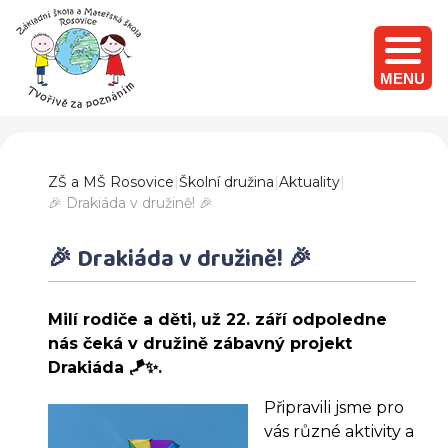
MENU
ZŠ a MŠ Rosovice
|
Školní družina
|
Aktuality
|
🎉 Drakiáda v družině! 🎉
🎉 Drakiáda v družině! 🎉
Milí rodiče a děti, už 22. září odpoledne
nás čeká v družině zábavný projekt
Drakiáda 🪁✨.
Připravili jsme pro
vás různé aktivity a