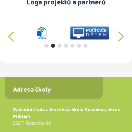
Loga projektů a partnerů
předchozí
d
Adresa školy
Základní škola a Mateřská škola Rosovice, okres
Příbram
262 11 Rosovice 89