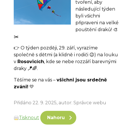
tvoření, aby
následující týden
byli všichni
připraveni na velké
pouštění draků! 🎨
✂️
👉 O týden později, 29. září, vyrazíme
společně s dětmi (a klidně i rodiči 😉) na louku
v
Rosovicích
, kde se nebe rozzáří barevnými
draky 🪁🌈.
Těšíme se na vás –
všichni jsou srdečně
zváni!
💛
Přidáno 22. 9. 2025, autor: Správce webu
Tisknout
Nahoru