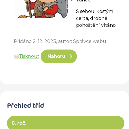
S sebou: kostým
čerta, drobné
pohoštění vítáno
Přidáno 2. 12. 2023, autor: Správce webu
Tisknout
Nahoru
Přehled tříd
0. roč.