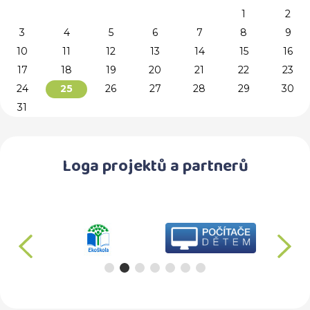
1
2
3
4
5
6
7
8
9
10
11
12
13
14
15
16
17
18
19
20
21
22
23
24
26
27
28
29
30
25
31
Loga projektů a partnerů
předchozí
d