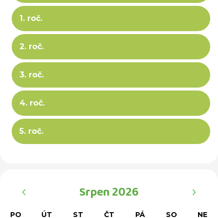
1. roč.
2. roč.
3. roč.
4. roč.
5. roč.
‹
›
Srpen 2026
PO
ÚT
ST
ČT
PÁ
SO
NE