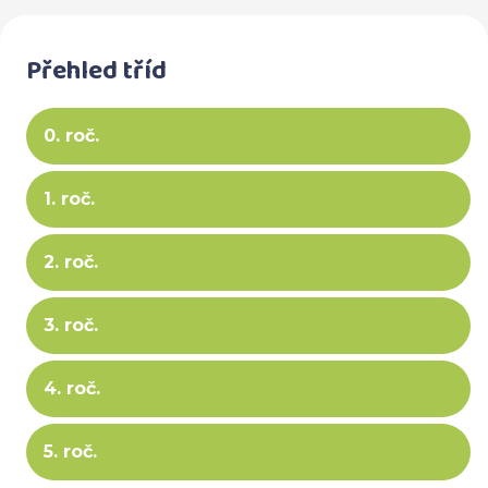
Přehled tříd
0. roč.
1. roč.
2. roč.
3. roč.
4. roč.
5. roč.