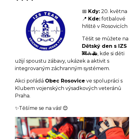
📅
Kdy:
20. května
📍
Kde:
fotbalové
hřiště v
Rosovicích
Těšit se můžete na
Dětský den s IZS
🚒🚓🚑, kde si děti
užijí spoustu zábavy, ukázek a aktivit s
integrovaným záchranným systémem.
Akci pořádá
Obec Rosovice
ve spolupráci s
Klubem vojenských výsadkových veteránů
Praha
.
✨Těšíme se na vás! 😊