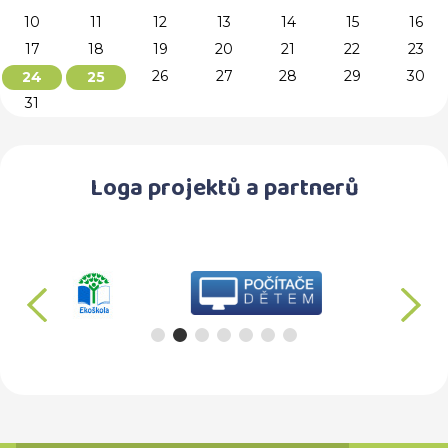
10
11
12
13
14
15
16
17
18
19
20
21
22
23
26
27
28
29
30
24
25
31
Loga projektů a partnerů
předchozí
d