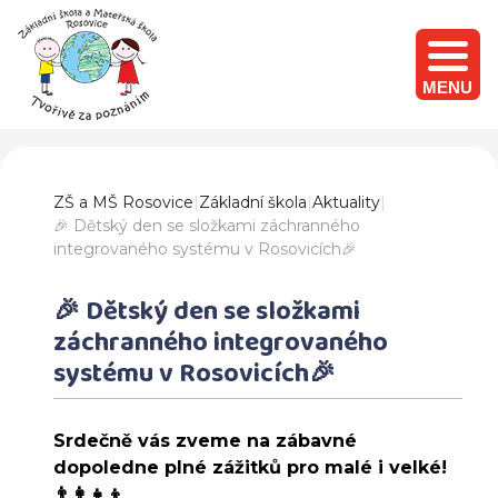
MENU
ZŠ a MŠ Rosovice
|
Základní škola
|
Aktuality
|
🎉 Dětský den se složkami záchranného
integrovaného systému v Rosovicích🎉
🎉 Dětský den se složkami
záchranného integrovaného
systému v Rosovicích🎉
Srdečně vás zveme na zábavné
dopoledne plné zážitků pro malé i velké!
👨‍👩‍👧‍👦