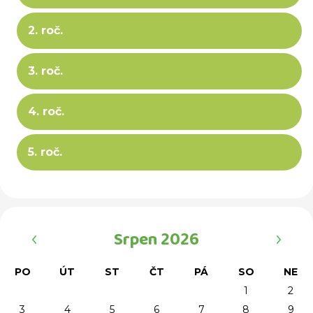
2. roč.
3. roč.
4. roč.
5. roč.
‹
›
Srpen 2026
PO
ÚT
ST
ČT
PÁ
SO
NE
1
2
3
4
5
6
7
8
9