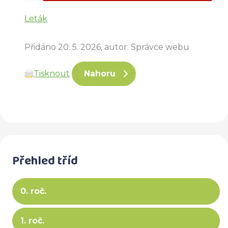
Leták
Přidáno 20. 5. 2026, autor: Správce webu
Tisknout
Nahoru
Přehled tříd
0. roč.
1. roč.