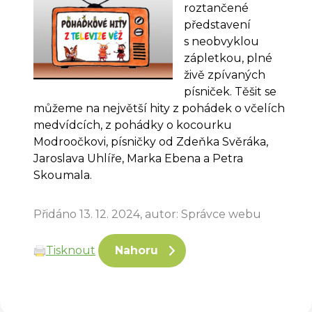
roztančené
představení
s neobvyklou
zápletkou, plné
živě zpívaných
písniček. Těšit se
můžeme na největší hity z pohádek o včelích
medvídcích, z pohádky o kocourku
Modroočkovi, písničky od Zdeňka Svěráka,
Jaroslava Uhlíře, Marka Ebena a Petra
Skoumala.
Přidáno 13. 12. 2024, autor: Správce webu
Tisknout
Nahoru