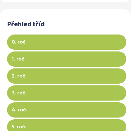
Přehled tříd
0. roč.
1. roč.
2. roč.
3. roč.
4. roč.
5. roč.