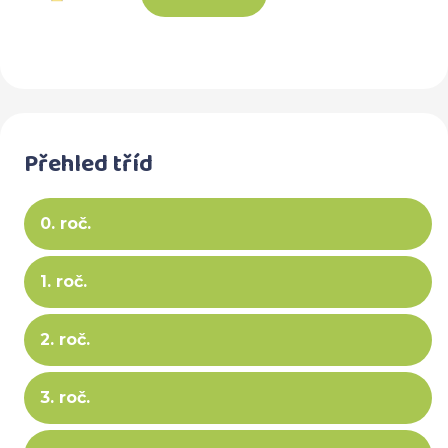
Přehled tříd
0. roč.
1. roč.
2. roč.
3. roč.