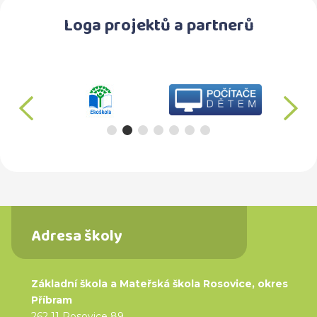
Loga projektů a partnerů
předchozí
d
Adresa školy
Základní škola a Mateřská škola Rosovice, okres
Příbram
262 11 Rosovice 89