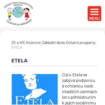
MENU
ZŠ a MŠ Rosovice
|
Základní škola
|
Dotační programy
|
ETELA
ETELA
O.p.s. Etela se
zabývá podporou
a ochranou osob
mladších osmnácti
let s přihlédnutím
k jejich sociálnímu