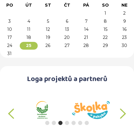
PO
ÚT
ST
ČT
PÁ
SO
NE
1
2
3
4
5
6
7
8
9
10
11
12
13
14
15
16
17
18
19
20
21
22
23
24
26
27
28
29
30
25
31
Loga projektů a partnerů
předchozí
d