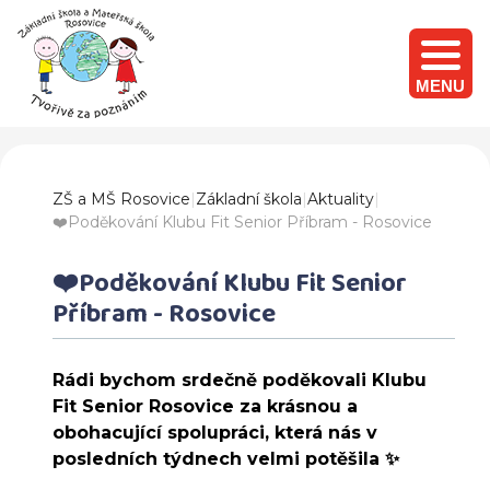
MENU
ZŠ a MŠ Rosovice
|
Základní škola
|
Aktuality
|
❤️Poděkování Klubu Fit Senior Příbram - Rosovice
❤️Poděkování Klubu Fit Senior
Příbram - Rosovice
Rádi bychom srdečně poděkovali Klubu
Fit Senior Rosovice za krásnou a
obohacující spolupráci, která nás v
posledních týdnech velmi potěšila ✨