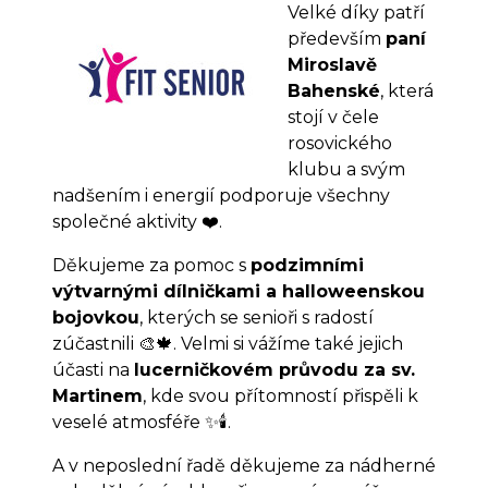
Velké díky patří
především
paní
Miroslavě
Bahenské
, která
stojí v čele
rosovického
klubu a svým
nadšením i energií podporuje všechny
společné aktivity ❤️.
Děkujeme za pomoc s
podzimními
výtvarnými dílničkami a halloweenskou
bojovkou
, kterých se senioři s radostí
zúčastnili 🎨🍁. Velmi si vážíme také jejich
účasti na
lucerničkovém průvodu za sv.
Martinem
, kde svou přítomností přispěli k
veselé atmosféře ✨🕯️.
A v neposlední řadě děkujeme za nádherné