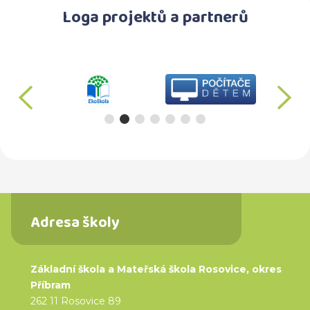
Loga projektů a partnerů
předchozí
d
Adresa školy
Základní škola a Mateřská škola Rosovice, okres
Příbram
262 11 Rosovice 89