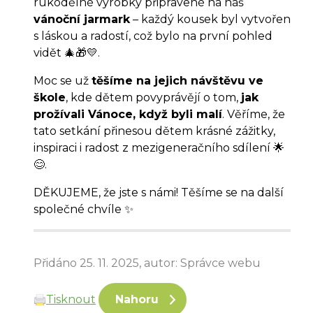
rukodělné výrobky připravené na náš
vánoční jarmark
– každý kousek byl vytvořen
s láskou a radostí, což bylo na první pohled
vidět 🎄🎁💛.
Moc se už
těšíme na jejich návštěvu ve
škole
, kde dětem povyprávějí o tom,
jak
prožívali Vánoce, když byli malí
. Věříme, že
tato setkání přinesou dětem krásné zážitky,
inspiraci i radost z mezigeneračního sdílení 🌟
😊.
DĚKUJEME, že jste s námi! Těšíme se na další
společné chvíle ✨
Přidáno 25. 11. 2025, autor: Správce webu
Tisknout
Nahoru