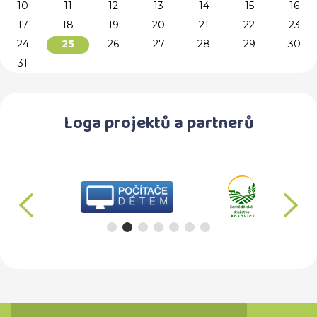
10
11
12
13
14
15
16
17
18
19
20
21
22
23
24
26
27
28
29
30
25
31
Loga projektů a partnerů
předchozí
d