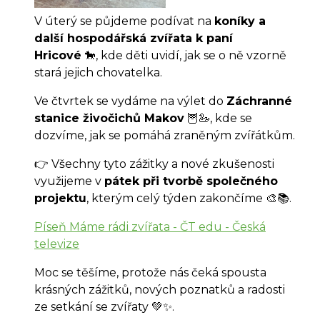
V úterý se půjdeme podívat na
koníky a
další hospodářská zvířata k paní
Hricové
🐎, kde děti uvidí, jak se o ně vzorně
stará jejich chovatelka.
Ve čtvrtek se vydáme na výlet do
Záchranné
stanice živočichů Makov
🦉🦢, kde se
dozvíme, jak se pomáhá zraněným zvířátkům.
👉 Všechny tyto zážitky a nové zkušenosti
využijeme v
pátek při tvorbě společného
projektu
, kterým celý týden zakončíme 🎨📚.
Píseň Máme rádi zvířata - ČT edu - Česká
televize
Moc se těšíme, protože nás čeká spousta
krásných zážitků, nových poznatků a radosti
ze setkání se zvířaty 💚✨.