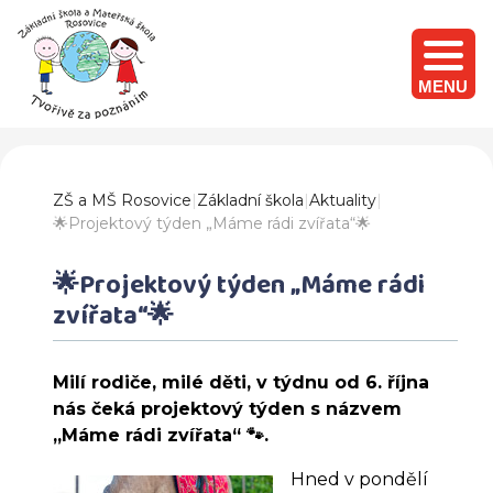
MENU
ZŠ a MŠ Rosovice
|
Základní škola
|
Aktuality
|
🌟Projektový týden „Máme rádi zvířata“🌟
🌟Projektový týden „Máme rádi
zvířata“🌟
Milí rodiče, milé děti, v týdnu od 6. října
nás čeká projektový týden s názvem
„Máme rádi zvířata“ 🐾.
Hned v pondělí