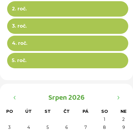
2. roč.
3. roč.
4. roč.
5. roč.
‹
›
Srpen 2026
PO
ÚT
ST
ČT
PÁ
SO
NE
1
2
3
4
5
6
7
8
9