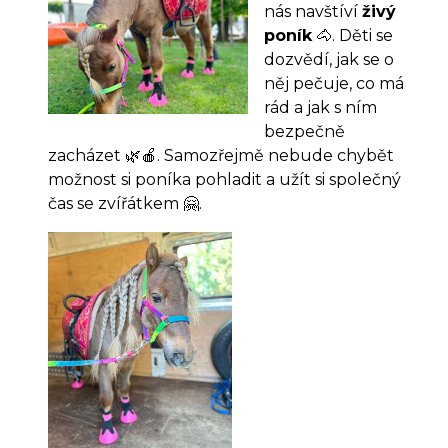
nás navštíví
živý
poník
🐴. Děti se
dozvědí, jak se o
něj pečuje, co má
rád a jak s ním
bezpečně
zacházet 🌿🍎. Samozřejmě nebude chybět
možnost si poníka pohladit a užít si společný
čas se zvířátkem 🤗.