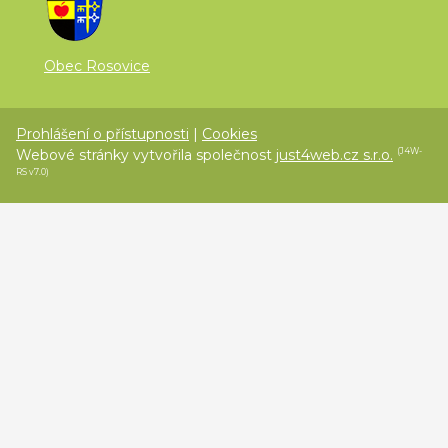
Obec Rosovice
Prohlášení o přístupnosti
|
Cookies
Webové stránky vytvořila společnost
just4web.cz s.r.o.
(J4W-
RS v7.0)