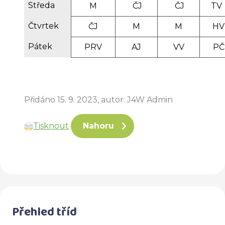
Středa
M
ČJ
ČJ
T
Čtvrtek
ČJ
M
M
HV
Pátek
PRV
AJ
VV
PČ
Přidáno 15. 9. 2023, autor: J4W Admin
Tisknout
Nahoru
Přehled tříd