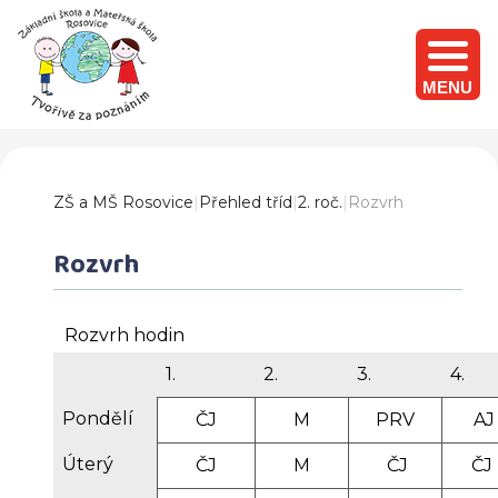
MENU
ZŠ a MŠ Rosovice
|
Přehled tříd
|
2. roč.
|
Rozvrh
Rozvrh
Rozvrh hodin
1.
2.
3.
4.
Pondělí
ČJ
M
PRV
AJ
Úterý
ČJ
M
ČJ
Č