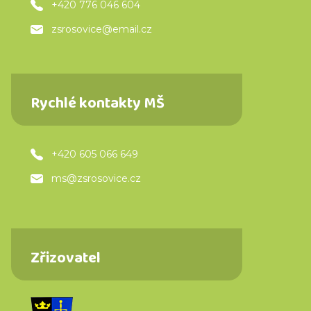
+420 776 046 604
zsrosovice@email.cz
Rychlé kontakty MŠ
+420 605 066 649
ms@zsrosovice.cz
Zřizovatel