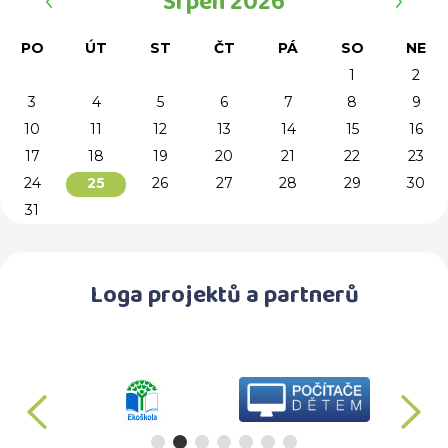
Srpen 2026
PO
ÚT
ST
ČT
PÁ
SO
NE
1
2
3
4
5
6
7
8
9
10
11
12
13
14
15
16
17
18
19
20
21
22
23
24
26
27
28
29
30
25
31
Loga projektů a partnerů
předchozí
d