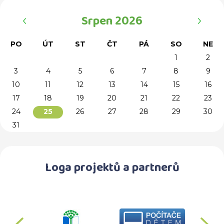
‹
›
Srpen 2026
PO
ÚT
ST
ČT
PÁ
SO
NE
1
2
3
4
5
6
7
8
9
10
11
12
13
14
15
16
17
18
19
20
21
22
23
24
26
27
28
29
30
25
31
Loga projektů a partnerů
předchozí
d