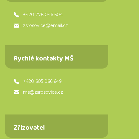
+420 776 046 604
zsrosovice@email.cz
Rychlé kontakty MŠ
+420 605 066 649
ms@zsrosovice.cz
Zřizovatel