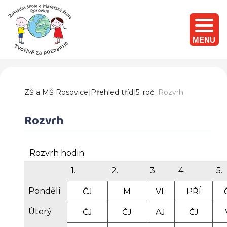
MENU
ZŠ a MŠ Rosovice
|
Přehled tříd
|
5. roč.
|
Rozvrh
Rozvrh
Rozvrh hodin
1.
2.
3.
4.
5.
Pondělí
ČJ
M
VL
PŘÍ
Úterý
ČJ
ČJ
AJ
ČJ