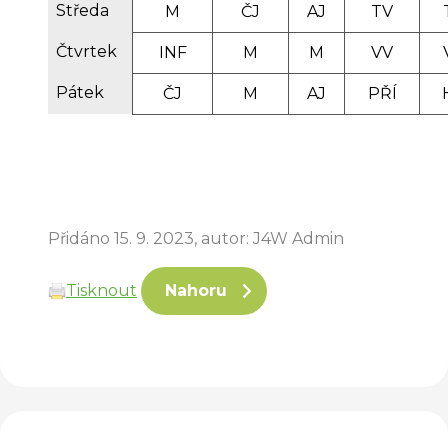
Středa
M
ČJ
AJ
TV
Čtvrtek
INF
M
M
VV
Pátek
ČJ
M
AJ
PŘÍ
Přidáno 15. 9. 2023, autor: J4W Admin
Tisknout
Nahoru