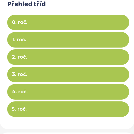
Přehled tříd
0. roč.
1. roč.
2. roč.
3. roč.
4. roč.
5. roč.