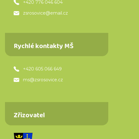
+420 776 046 604
zsrosovice@email.cz
Rychlé kontakty MŠ
+420 605 066 649
ms@zsrosovice.cz
Zřizovatel