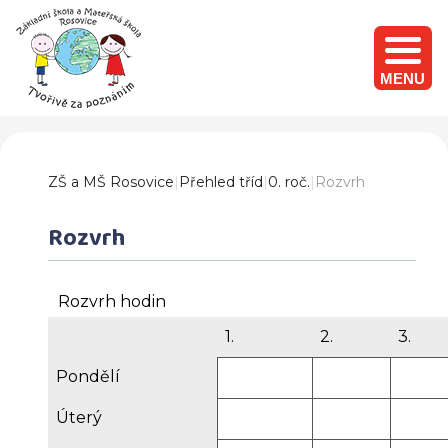
MENU
ZŠ a MŠ Rosovice
|
Přehled tříd
|
0. roč.
|
Rozvrh
Rozvrh
Rozvrh hodin
1.
2.
3.
Pondělí
Úterý