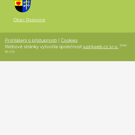
Obec Rosovice
Prohlášení o přístupnosti
|
Cookies
Webové stránky vytvořila společnost
just4web.cz s.r.o.
(J4W-
RS v7.0)