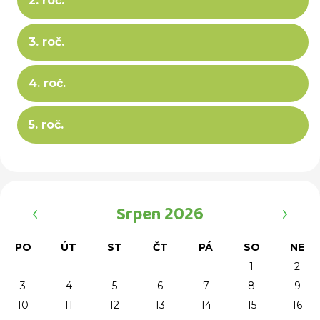
2. roč.
3. roč.
4. roč.
5. roč.
‹
›
Srpen 2026
PO
ÚT
ST
ČT
PÁ
SO
NE
1
2
3
4
5
6
7
8
9
10
11
12
13
14
15
16