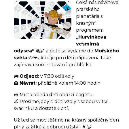
Čeká nás návštěva
pražského
planetária s
krásným
programem
„Hurvínkova
vesmírná
odysea“
🚀🌌 a poté se vydáme do
Mořského
světa
🐟🦈, kde je pro děti připravena také
zajímavá komentovaná prohlídka.
🚌
Odjezd:
v 7:30 od školy
🏫
Návrat:
přibližně kolem 14:00 hodin
🥪 Místo oběda děti obdrží bagetu.
🍎 Prosíme, aby si děti vzaly s sebou větší
svačinku a dostatek pití.
Už teď se moc těšíme na krásný společný den
plný zážitků a dobrodružství! 🌟😊