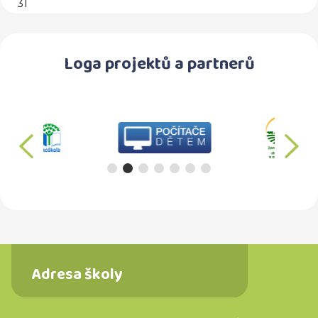
31
Loga projektů a partnerů
předchozí
d
Adresa školy