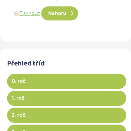
Tisknout
Nahoru
Přehled tříd
0. roč.
1. roč.
2. roč.