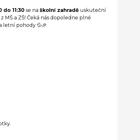
0 do 11:30
se na
školní zahradě
uskuteční
 z MŠ a ZŠ! Čeká nás dopoledne plné
a letní pohody 💦🎉
otky.