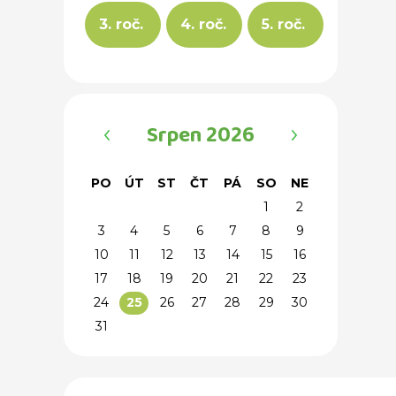
3. roč.
4. roč.
5. roč.
‹
›
Srpen 2026
PO
ÚT
ST
ČT
PÁ
SO
NE
1
2
3
4
5
6
7
8
9
10
11
12
13
14
15
16
17
18
19
20
21
22
23
24
26
27
28
29
30
25
31