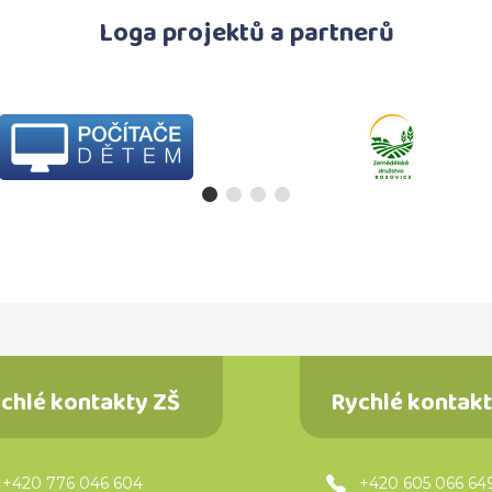
Loga projektů a partnerů
chlé kontakty ZŠ
Rychlé kontak
+420 776 046 604
+420 605 066 64