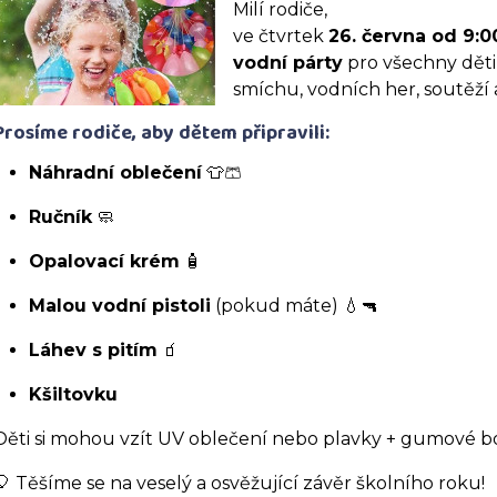
Milí rodiče,
ve čtvrtek
26. června od 9:0
vodní párty
pro všechny děti
smíchu, vodních her, soutěží 
Prosíme rodiče, aby dětem připravili:
Náhradní oblečení
👕🩳
Ručník
🧼
Opalovací krém
🧴
Malou vodní pistoli
(pokud máte) 💧🔫
Láhev s pitím
🧃
Kšiltovku
Děti si mohou vzít UV oblečení nebo plavky + gumové b
🎈 Těšíme se na veselý a osvěžující závěr školního roku!