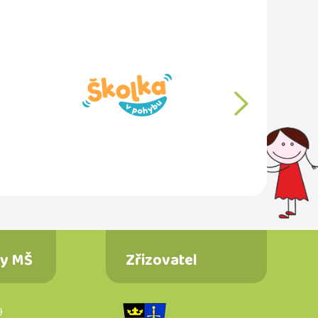
další
ty MŠ
Zřizovatel
9