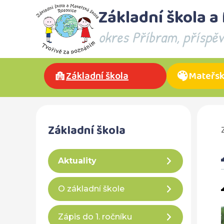
Základní škola a
okres Příbram, příspě
Základní škola
Mateřsk
Základní škola
Aktuality
O základní škole
Zápis do 1. ročníku