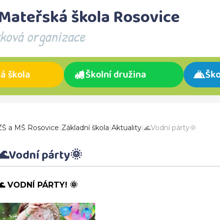
 Mateřská škola Rosovice
vková organizace
á škola
Školní družina
Ško
ZŠ a MŠ Rosovice
|
Základní škola
|
Aktuality
|
🌊Vodní párty🌞
🌊Vodní párty🌞
🌊 VODNÍ PÁRTY! 🌞