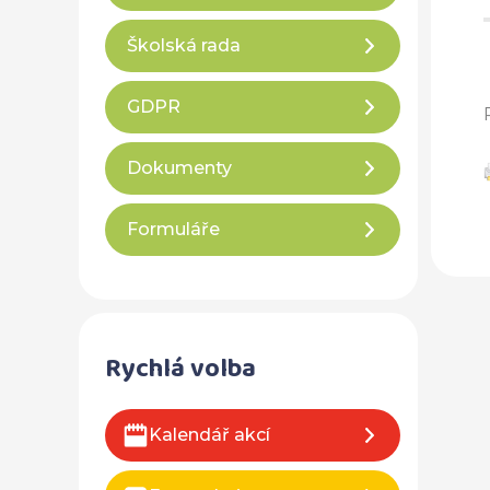
Školská rada
GDPR
Dokumenty
Formuláře
Rychlá volba
Kalendář akcí