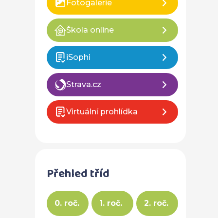
Fotogalerie
Škola online
iSophi
Strava.cz
Virtuální prohlídka
Přehled tříd
0. roč.
1. roč.
2. roč.