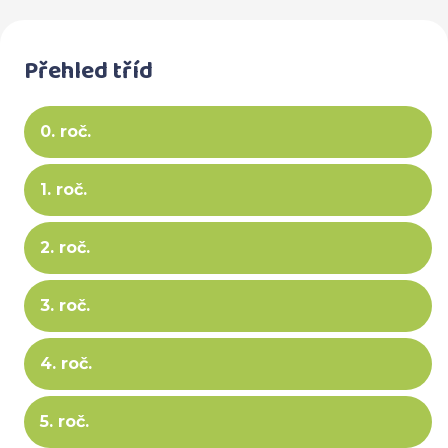
Přehled tříd
0. roč.
1. roč.
2. roč.
3. roč.
4. roč.
5. roč.